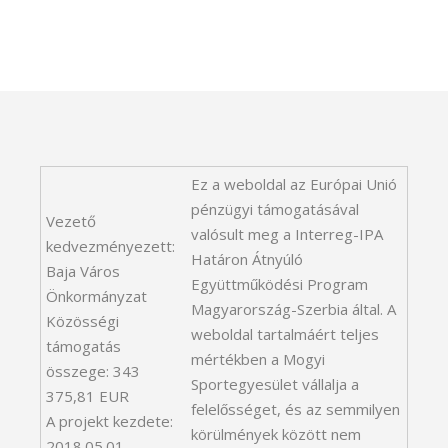
Ez a weboldal az Európai Unió
pénzügyi támogatásával
Vezető
valósult meg a Interreg-IPA
kedvezményezett:
Határon Átnyúló
Baja Város
Együttműködési Program
Önkormányzat
Magyarország-Szerbia által. A
Közösségi
weboldal tartalmáért teljes
támogatás
mértékben a Mogyi
összege: 343
Sportegyesület vállalja a
375,81 EUR
felelősséget, és az semmilyen
A projekt kezdete:
körülmények között nem
2018.05.01.